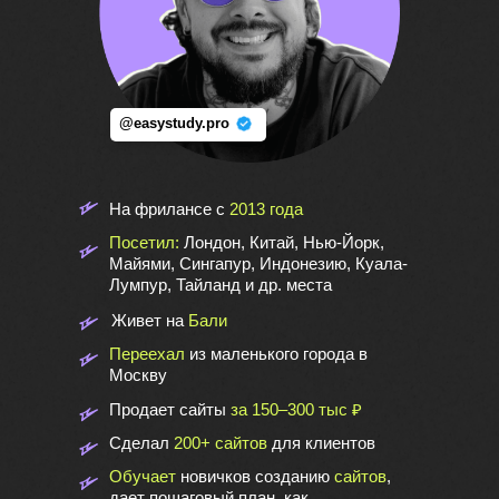
@easystudy.pro
На фрилансе с
2013 года
Посетил:
Лондон, Китай, Нью-Йорк,
Майями, Сингапур, Индонезию, Куала-
Лумпур, Тайланд и др. места
Живет на
Бали
Переехал
из маленького города в
Москву
Продает сайты
за 150–300 тыс ₽
Сделал
200+ сайтов
для клиентов
Обучает
новичков созданию
сайтов
,
дает пошаговый план, как