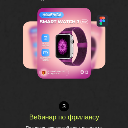
3
Вебинар по фриланcу
Получишь пошаговый план, выхода на