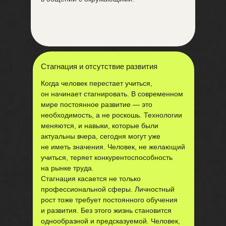
Стагнация и отсутствие развития
Когда человек перестает учиться,
он начинает стагнировать. В современном
мире постоянное развитие — это
необходимость, а не роскошь. Технологии
меняются, и навыки, которые были
актуальны вчера, сегодня могут уже
не иметь значения. Человек, не желающий
учиться, теряет конкурентоспособность
на рынке труда.
Стагнация касается не только
профессиональной сферы. Личностный
рост тоже требует постоянного обучения
и развития. Без этого жизнь становится
однообразной и предсказуемой. Человек,