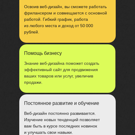
Освоив веб-дизайн, вы сможете работать
фрилансером и совмещается с основной
работой. Гибкий график, работа
из любого места и доход от 50 000
рублей.
Помощь бизнесу
Знание веб-дизайна поможет создать
эффективный сайт для продвижения
ваших товаров или услуг, увеличив
продажи.
Постоянное развитие и обучение
Веб-дизайн постоянно развивается.
Изучение новых тенденций позволяет
вам быть в курсе последних новинок
и улучшать свои навыки.