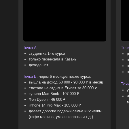
Точк
Точка А:
студентка 1-го курса
р
только переехала в Казань
н
дохода нет
н
н
Точка Б,
через 6 месяцев после курса:
вышла на доход 60 000 - 90 000 ₽ в месяц
Точк
слетала на отдых в Египет за 80 000 ₽
у
купила Mac Book - 107 000 ₽
н
Фен Dyson - 46 000 ₽
в
iPhone 14 Pro Max - 105 000 ₽
делает дорогие подарки семье и близким
(кофе машина, умная колонка и т.д.)