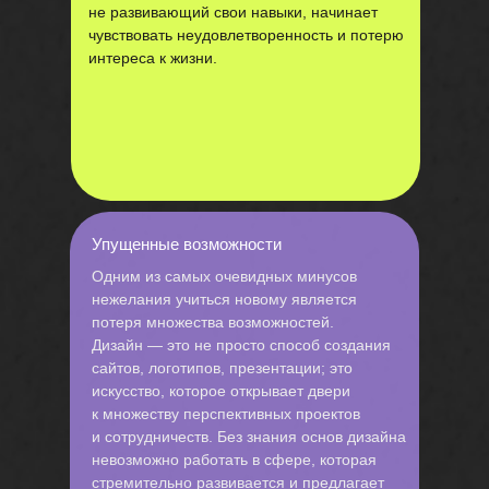
не развивающий свои навыки, начинает
чувствовать неудовлетворенность и потерю
интереса к жизни.
Упущенные возможности
Одним из самых очевидных минусов
нежелания учиться новому является
потеря множества возможностей.
Дизайн — это не просто способ создания
сайтов, логотипов, презентации; это
искусство, которое открывает двери
к множеству перспективных проектов
и сотрудничеств. Без знания основ дизайна
невозможно работать в сфере, которая
стремительно развивается и предлагает